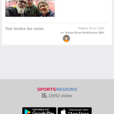
Voir toutes les news
Publié le
24 oct. 2023
par
Savate Boxe Herblinoise SBH
SPORTS
REGIONS
15652
visites