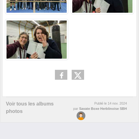
Voir tous les albums
Publié le
14 nov. 2024
par
Savate Boxe Herblinoise SBH
photos